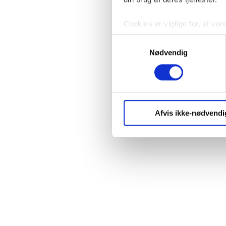
Cookies er vigtige for, at vor
login og optimere hjemmesiden
Samtykkevalg
analysere vores trafik.
Nødvendig
Du kan til enhver tid trække d
mere om vores brug af cookies
Afvis ikke-nødvendi