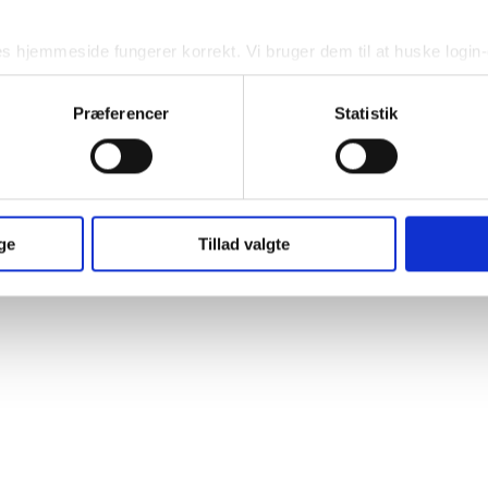
es hjemmeside fungerer korrekt. Vi bruger dem til at huske login-o
s funktionalitet. Derudover indsamler vi statistiske data for at 
Præferencer
Statistik
it samtykke tilbage ved at trykke på det lille ikon nede i venstre
 ved at trykke på linket her - 
cookiepolitik
.
ge
Tillad valgte