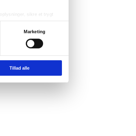
plysninger, sikre et trygt 
forbedre brugeroplevelsen og 
Marketing
 hjørne af siden. Du kan læse 
Tillad alle