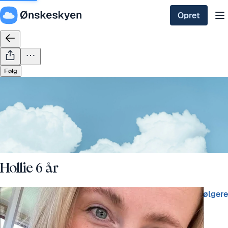
Opret
Følg
Hollie 6 år
Isabella Lund Schmidt
4 følgere
28 ønsker
for 3 days siden