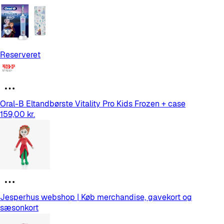
Reserveret
Oral-B Eltandbørste Vitality Pro Kids Frozen + case
159,00 kr.
Jesperhus webshop | Køb merchandise, gavekort og
sæsonkort