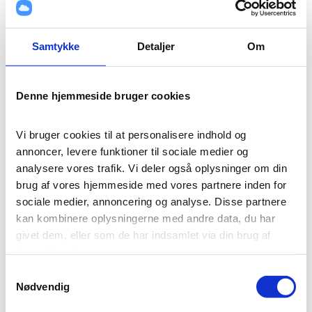
Samtykke
Detaljer
Om
Denne hjemmeside bruger cookies
Vi bruger cookies til at personalisere indhold og 
annoncer, levere funktioner til sociale medier og 
analysere vores trafik. Vi deler også oplysninger om din 
brug af vores hjemmeside med vores partnere inden for 
sociale medier, annoncering og analyse. Disse partnere 
kan kombinere oplysningerne med andre data, du har 
givet dem, eller som de har indsamlet via din brug af 
deres tjenester.
Samtykkevalg
Cookies er vigtige for, at vores hjemmeside fungerer 
Nødvendig
korrekt. Vi bruger dem til at huske login-oplysninger, 