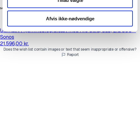
Tillad valgte
Afvis ikke-nødvendige
Ultimativt hjemmebiografsæt med Arc Ultra, Sub, Era 300 –
Sonos
21.596,00 kr.
Does the wish list contain images or text that seem inappropriate or offensive?
Report