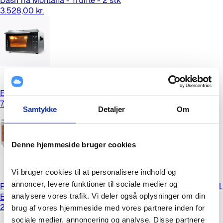
Dash fra Montana - Truffle - 2 stk
3.528,00 kr.
Effeuno P134HA 509 PRO - Pizzafredag
7.599,00 kr.
Samtykke
Detaljer
Om
Denne hjemmeside bruger cookies
Vi bruger cookies til at personalisere indhold og 
annoncer, levere funktioner til sociale medier og 
Profitec Pro 600 Devils Edition Egetræ Espressomaskine Inkl.
analysere vores trafik. Vi deler også oplysninger om din 
Eureka Mignon Libra Espressokværn
21.499,00 kr.
brug af vores hjemmeside med vores partnere inden for 
sociale medier, annoncering og analyse. Disse partnere 