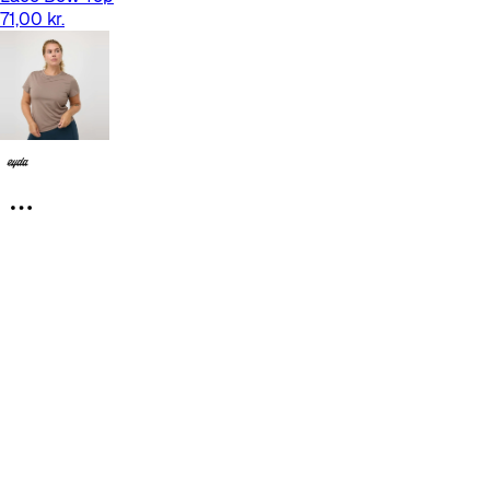
71,00 kr.
Chloe Tee – Dark Taupe – fra EYDA
349,00 kr.
Christoper koncert