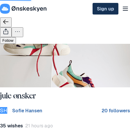
Sign up
Follow
jule ønsker
SH
Sofie Hansen
20 followers
35 wishes
21 hours ago