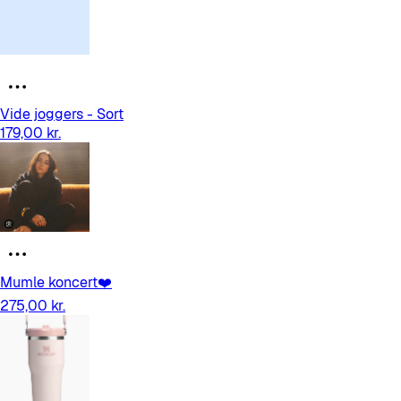
Vide joggers - Sort
179,00 kr.
Mumle koncert❤️
275,00 kr.