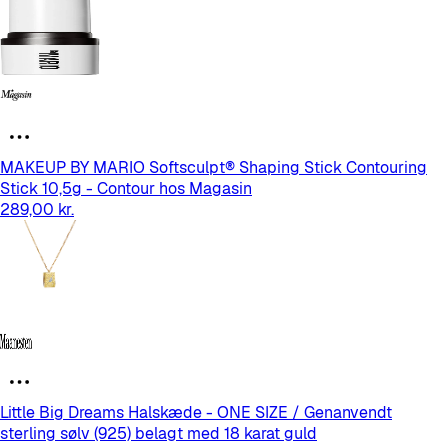
MAKEUP BY MARIO Softsculpt® Shaping Stick Contouring
Stick 10,5g - Contour hos Magasin
289,00 kr.
Little Big Dreams Halskæde - ONE SIZE / Genanvendt
sterling sølv (925) belagt med 18 karat guld