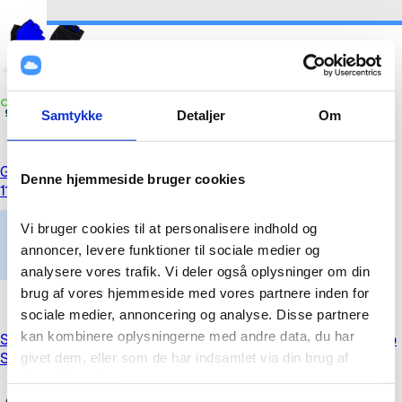
Samtykke
Detaljer
Om
GripGrab X-Trainer Junior cykelhandsker blå (Medium)
Denne hjemmeside bruger cookies
119,00 kr.
Vi bruger cookies til at personalisere indhold og 
annoncer, levere funktioner til sociale medier og 
analysere vores trafik. Vi deler også oplysninger om din 
brug af vores hjemmeside med vores partnere inden for 
sociale medier, annoncering og analyse. Disse partnere 
kan kombinere oplysningerne med andre data, du har 
Spil til Switch 2 (ikke Mario World) eller gavekort til Nintendo
Shop
givet dem, eller som de har indsamlet via din brug af 
deres tjenester.