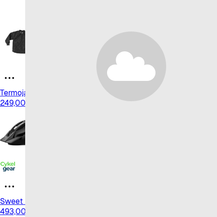
Termojakke børn med rib
249,00 kr.
Sweet Protection Ripper Mips Junior cykelhjelm matsort
493,00 kr.