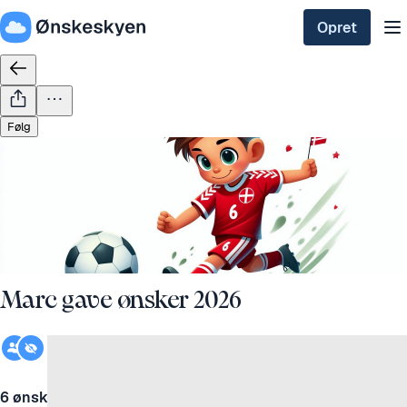
Opret
Følg
jun.
14
2026
Marc gave ønsker 2026
5 følgere
Michael Pedersen
6 ønsker
for 2 months siden