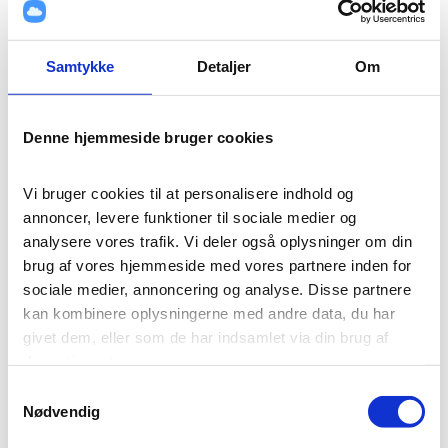
Samtykke
Detaljer
Om
Denne hjemmeside bruger cookies
Vi bruger cookies til at personalisere indhold og 
annoncer, levere funktioner til sociale medier og 
analysere vores trafik. Vi deler også oplysninger om din 
brug af vores hjemmeside med vores partnere inden for 
sociale medier, annoncering og analyse. Disse partnere 
kan kombinere oplysningerne med andre data, du har 
givet dem, eller som de har indsamlet via din brug af 
deres tjenester.
Samtykkevalg
Cookies er vigtige for, at vores hjemmeside fungerer 
Nødvendig
korrekt. Vi bruger dem til at huske login-oplysninger, 