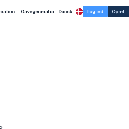
Log ind
Opret
iration
Gavegenerator
Dansk
s