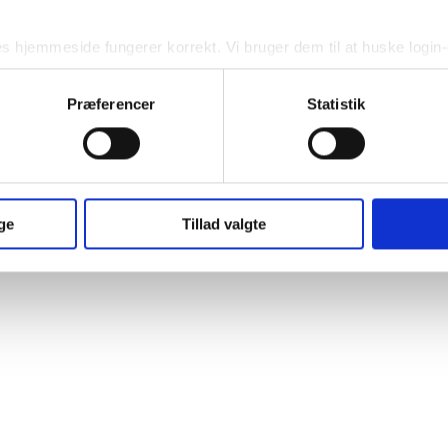
es hjemmeside fungerer korrekt. Vi bruger dem til at huske login-o
s funktionalitet. Derudover indsamler vi statistiske data for at 
Præferencer
Statistik
it samtykke tilbage ved at trykke på det lille ikon nede i venstre
 ved at trykke på linket her - 
cookiepolitik
.
ge
Tillad valgte