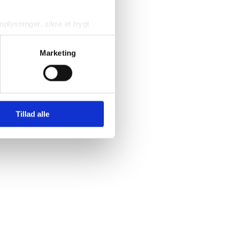
plysninger, sikre et trygt 
forbedre brugeroplevelsen og 
Marketing
 hjørne af siden. Du kan læse 
Tillad alle