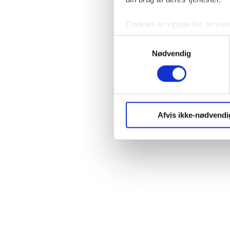
Cookies er vigtige for, at vor
login og optimere hjemmesiden
Samtykkevalg
analysere vores trafik.
Nødvendig
Du kan til enhver tid trække d
mere om vores brug af cookies
Afvis ikke-nødvendi