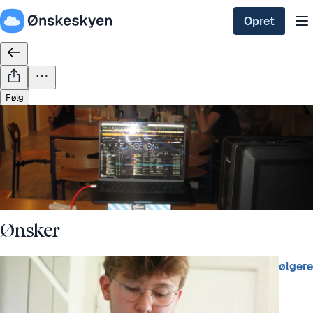
Opret
Følg
Ønsker
Elias Tind Kristensen
9 følgere
3 ønsker
for 2 days siden