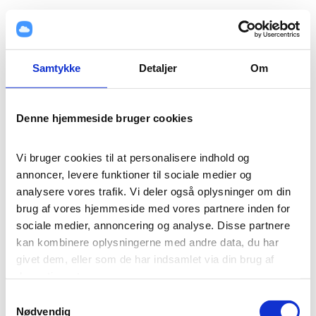
Samtykke
Detaljer
Om
Denne hjemmeside bruger cookies
Vi bruger cookies til at personalisere indhold og 
annoncer, levere funktioner til sociale medier og 
analysere vores trafik. Vi deler også oplysninger om din 
brug af vores hjemmeside med vores partnere inden for 
sociale medier, annoncering og analyse. Disse partnere 
kan kombinere oplysningerne med andre data, du har 
givet dem, eller som de har indsamlet via din brug af 
deres tjenester.
Samtykkevalg
Cookies er vigtige for, at vores hjemmeside fungerer 
Nødvendig