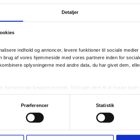
Detaljer
ookies
nalisere indhold og annoncer, levere funktioner til sociale medier 
n brug af vores hjemmeside med vores partnere inden for social
kombinere oplysningerne med andre data, du har givet dem, eller
es hjemmeside fungerer korrekt. Vi bruger dem til at huske login-o
s funktionalitet. Derudover indsamler vi statistiske data for at 
Præferencer
Statistik
it samtykke tilbage ved at trykke på det lille ikon nede i venstre
 ved at trykke på linket her - 
cookiepolitik
.