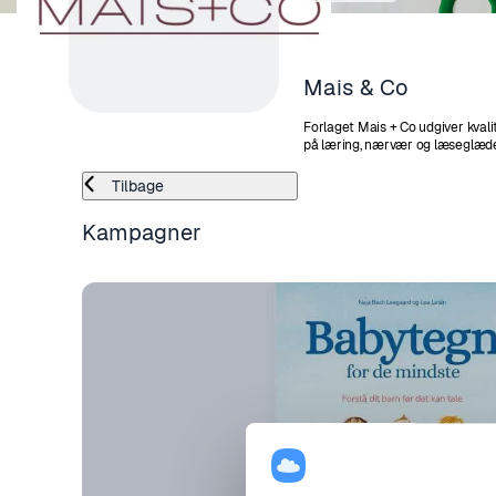
Mais & Co
Forlaget Mais + Co udgiver kvali
på læring, nærvær og læseglæde. 
bøger. Når du læser for det helt 
lille lærer ord og begreber og l
Tilbage
samvær og nærvær. Børn elsker bøger og I kan aldrig starte for tidligt.
Hvis I introducerer den lille for
Kampagner
så lærer barnet at læsning er sjo
tage med sig helt ind i skolelive
barn har fået læst bøger højt h
bedre læseforståelse. Bøgerne hos Mais + Co. er udgivet med hjertet, så
klik ind og se det store udvalg.
KVALITETSBØGER TI
MINDSTE