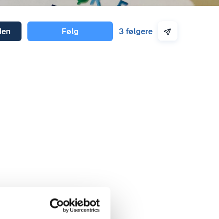
den
﻿Følg
3 følgere