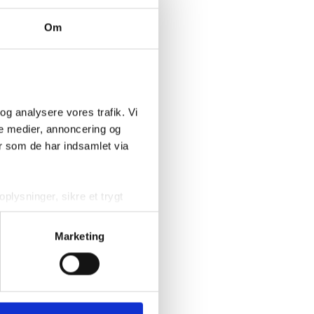
Om
og analysere vores trafik. Vi 
e medier, annoncering og 
 som de har indsamlet via 
plysninger, sikre et trygt 
forbedre brugeroplevelsen og 
Marketing
 hjørne af siden. Du kan læse 