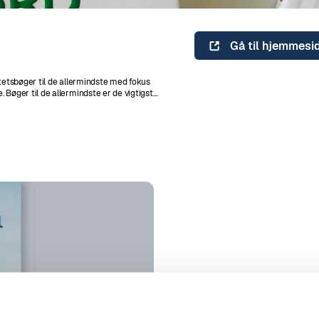
Gå til hjemmesi
tetsbøger til de allermindste med fokus
Bøger til de allermindste er de vigtigste
lille barn, stimulerer du barnets sprog. Den
æsning giver stunder i hverdagen med ro,
 bøger og gør bogen til en del af hverdagen,
vt og hyggeligt og det er noget det vil
t. Mange undersøgelser viser at, hvis et
jemme, så læser barnet bedre og har en
L DE