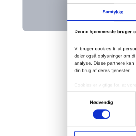
Samtykke
Denne hjemmeside bruger c
Vi bruger cookies til at perso
deler også oplysninger om di
analyse. Disse partnere kan 
din brug af deres tjenester.
Cookies er vigtige for, at vor
login og optimere hjemmesiden
Samtykkevalg
analysere vores trafik.
Nødvendig
Du kan til enhver tid trække d
mere om vores brug af cookies