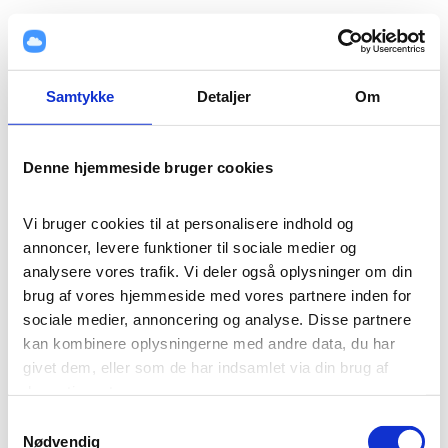
Samtykke
Detaljer
Om
Denne hjemmeside bruger cookies
Vi bruger cookies til at personalisere indhold og 
annoncer, levere funktioner til sociale medier og 
analysere vores trafik. Vi deler også oplysninger om din 
brug af vores hjemmeside med vores partnere inden for 
sociale medier, annoncering og analyse. Disse partnere 
kan kombinere oplysningerne med andre data, du har 
givet dem, eller som de har indsamlet via din brug af 
deres tjenester.
Samtykkevalg
Cookies er vigtige for, at vores hjemmeside fungerer 
Nødvendig