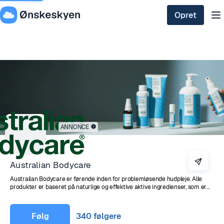
Opret
ANNONCE
Australian Bodycare
Australian Bodycare er førende inden for problemløsende hudpleje. Alle
produkter er baseret på naturlige og effektive aktive ingredienser, som er
kendt for deres problemløsende egenskaber. Døjer du med tør hud, skæl,
kløe, bumser, hudorme eller andre hudproblemer, kan produkterne fra
Australian Bodycare hjælpe dig. Her finder du problemløsende hudpleje til
﻿Følg
340 følgere
hele kroppen: ansigt, mund, intimområde, hår, hovedbund, fødder, hænder